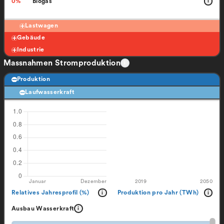
0
%
Biogas
i
Lastwagen
Gebäude
Industrie
Massnahmen Stromproduktion
i
Produktion
Laufwasserkraft
Januar
Dezember
2019
2050
Relatives Jahresprofil (%)
Produktion pro Jahr (TWh)
i
i
Ausbau Wasserkraft
i