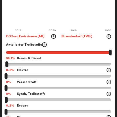
2019
2050
2019
2050
CO2-eq Emissionen (Mt)
Strombedarf (TWh)
i
i
Anteile der Treibstoffe
i
99.1
%
Benzin & Diesel
0.6
%
Elektro
i
0
%
Wasserstoff
i
0
%
Synth. Treibstoffe
i
0.2
%
Erdgas