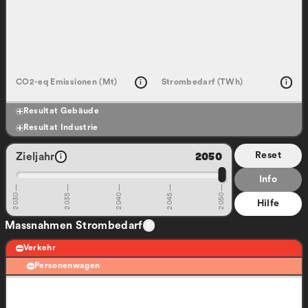
CO2-eq Emissionen (Mt)
Strombedarf (TWh)
i
i
Resultat Gebäude
Resultat Industrie
Reset
Zieljahr
2050
i
Info
2030
2035
2040
2045
2050
Hilfe
Massnahmen Strombedarf
i
Verkehr
Personenwagen