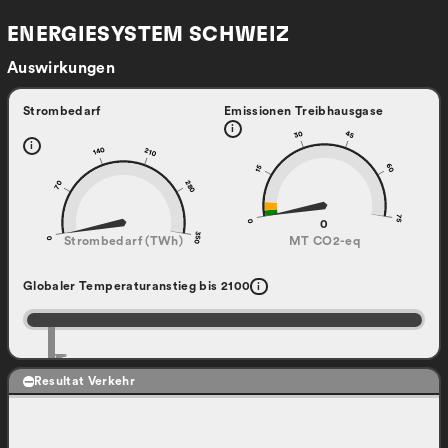
ENERGIESYSTEM SCHWEIZ
Auswirkungen
Strombedarf
Emissionen Treibhausgase
i
30
45
i
140
210
60
15
70
280
75
0
0
350
0
Strombedarf (TWh)
MT CO2-eq
Globaler Temperaturanstieg bis 2100
i
0°
1°
2°
3°
4°
5°
6°
Resultat Verkehr